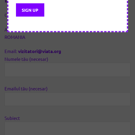
CUI 40846530, J23/1361/2019
Adresa: Roșu, str. Crinului nr. 35C, jud. ILFOV, 077042,
ROMANIA
Email:
vizitatori@viata.org
Numele tău (necesar)
Emailul tău (necesar)
Subiect