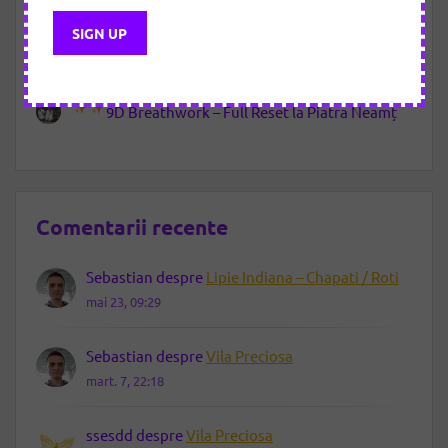
Atelierul culinar de sezon-Gusturi vegane de
toamnă
Letting Go – noua călătorie de eliberare prin 9D
Breathwork
9D Breathwork – Full Reset la Piatra Neamț
Comentarii recente
Sebastian
despre
Lipie Indiana – Chapati / Roti
mai 23, 09:29
Sebastian
despre
Vila Preciosa
mart. 7, 22:18
ssesdd
despre
Vila Preciosa