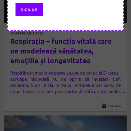
26 FEBRUARIE 2026
Respirația – funcția vitală care
ne modelează sănătatea,
emoțiile și longevitatea
Respirăm în medie de peste 20.000 de ori pe zi.Și totuși,
aproape niciodată nu ne oprim să învățăm cum
respirăm. Sunt la ski, a 4-a zi. Vremea e serioasă, de
iarnă. Încep să schiez pe o pârtie de dificultate medie,
dar care mă stimulează destul de mult: zone denivelate,
mulți începători haotici, ceață și zăpadă…
Cătălina