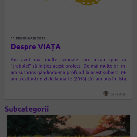
11 FEBRUARIE 2019
Despre VIAȚA
Am avut mai multe semnale care mi-au spus că
”trebuie!” să inițiez acest proiect. De mai multe ori m-
am surprins gândindu-mă profund la acest subiect. M-
am trezit într-o zi de ianuarie (2016) că l-am pus în lista
mea de dorințe (da, am o listă de obiective – vă voi
povesti despre ea), fără să știu…
Sebastian
Subcategorii