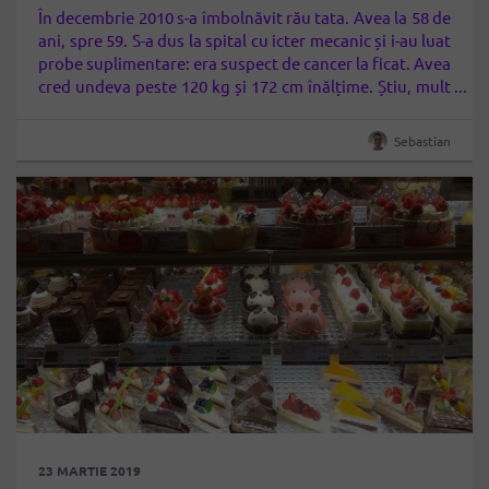
În decembrie 2010 s-a îmbolnăvit rău tata. Avea la 58 de
ani, spre 59. S-a dus la spital cu icter mecanic și i-au luat
probe suplimentare: era suspect de cancer la ficat. Avea
cred undeva peste 120 kg și 172 cm înălțime. Știu, mult
tare
. Tot timpul i-a plăcut să mănânce mult și…
Sebastian
23 MARTIE 2019