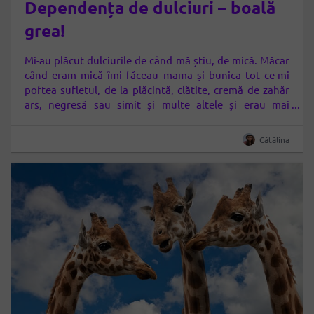
Dependența de dulciuri – boală
grea!
Mi-au plăcut dulciurile de când mă știu, de mică. Măcar
când eram mică îmi făceau mama și bunica tot ce-mi
poftea sufletul, de la plăcintă, clătite, cremă de zahăr
ars, negresă sau simit și multe altele și erau mai
sănătoase, că măcar erau făcute cu ingrediente “din
gospodărie”: făina, laptele, oul etc. Și măcar că…
Cătălina