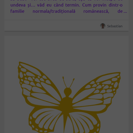
undeva și… văd eu când termin. Cum provin dintr-o
familie normala/tradițională românească, de
moldoveni
, acasă am mâncat, de mic – adică de la
sfârșitul anilor 70, ceea ce știți…
Sebastian