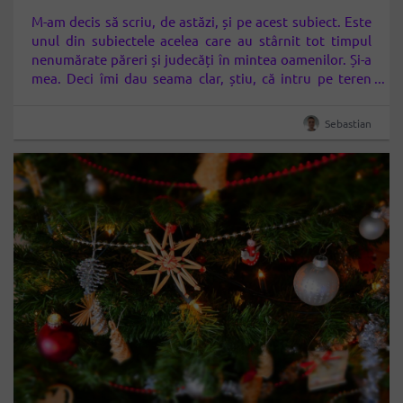
M-am decis să scriu, de astăzi, și pe acest subiect. Este
unul din subiectele acelea care au stârnit tot timpul
nenumărate păreri și judecăți în mintea oamenilor. Și-a
mea. Deci îmi dau seama clar, știu, că intru pe teren
minat. Să mă expun așa, fără menajamente – cum veți
vedea, poate fi… delicat
În…
Sebastian