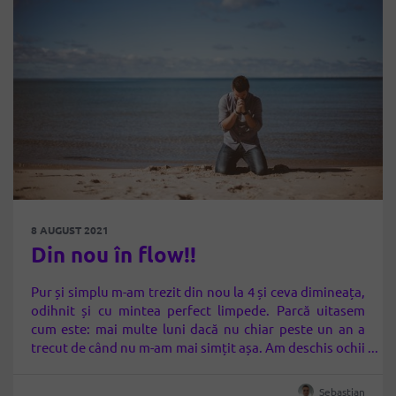
8 AUGUST 2021
Din nou în flow!!
Pur și simplu m-am trezit din nou la 4 și ceva dimineața,
odihnit și cu mintea perfect limpede. Parcă uitasem
cum este: mai multe luni dacă nu chiar peste un an a
trecut de când nu m-am mai simțit așa. Am deschis ochii
și am simțit iarăși acea stare
de liniște interioară
totală, de…
Sebastian