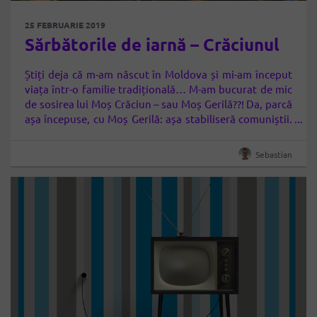
25 FEBRUARIE 2019
Sărbătorile de iarnă – Crăciunul
Știți deja că m-am născut în Moldova și mi-am început
viața într-o familie tradițională… M-am bucurat de mic
de sosirea lui Moș Crăciun – sau Moș Gerilă??! Da, parcă
așa începuse, cu Moș Gerilă: așa stabiliseră comuniștii.
Nu de prea multe ori, ca să zic așa, pentru că la 4 sau la 5
ani (nici…
Sebastian