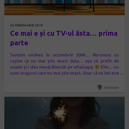
25 FEBRUARIE 2019
Ce mai e și cu TV-ul ăsta… prima
parte
Suntem undeva în octombrie 2009… Recunosc cu
rușine că nu mai știu exact data… așa că profit de
ocazie și-i dau mesaj Biancăi pe whatsapp
Ehe… nu
sunt singurul care nu mai știe exact, doar că ea îmi zice
că s-a mutat la mine cândva în decembrie, în fine… Așa,
deci mă trezesc într-una…
Sebastian