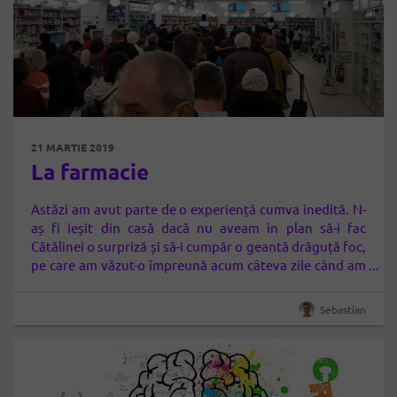
21 MARTIE 2019
La farmacie
Astăzi am avut parte de o experiență cumva inedită. N-
aș fi ieșit din casă dacă nu aveam în plan să-i fac
Cătălinei o surpriză și să-i cumpăr o geantă drăguță foc,
pe care am văzut-o împreună acum câteva zile când am
fost la film în Băneasa Mall, plus mamei și Deliei câteva
chestii pe care…
Sebastian