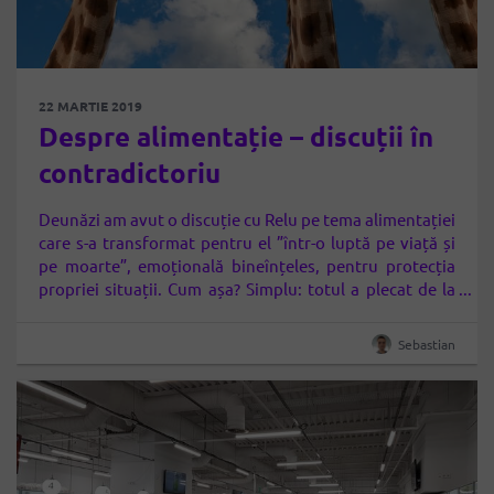
22 MARTIE 2019
Despre alimentație – discuții în
contradictoriu
Deunăzi am avut o discuție cu Relu pe tema alimentației
care s-a transformat pentru el ”într-o luptă pe viață și
pe moarte”, emoțională bineînțeles, pentru protecția
propriei situații. Cum așa? Simplu: totul a plecat de la
cele 2 felii de pâine albă pe care întinsese o
cremă/pateu de linte neagră. Fain, pate de linte
Sebastian
neagră…