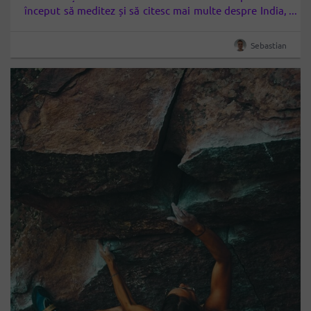
început să meditez și să citesc mai multe despre India,
mi-am dorit și mai mult. Descoperirea lui Sadhguru m-a
obligat să pun în lista…
Sebastian