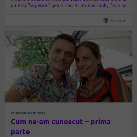
un etaj ”superior” gen 3 sau 4. Ba mai mult, frica se
manifesta chiar și la etajul 2: dacă eram pentru prima
dată undeva,…
Sebastian
27 FEBRUARIE 2019
Cum ne-am cunoscut – prima
parte