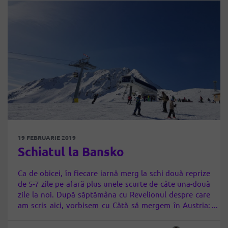
19 FEBRUARIE 2019
Schiatul la Bansko
Ca de obicei, în fiecare iarnă merg la schi două reprize
de 5-7 zile pe afară plus unele scurte de câte una-două
zile la noi. După săptămâna cu Revelionul despre care
am scris aici, vorbisem cu Cătă să mergem în Austria:
abia învățase să schieze și ar fi fost frumos să vadă și
pârtiile de…