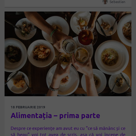
Sebastian
18 FEBRUARIE 2019
Alimentația – prima parte
Despre ce experiențe am avut eu cu ”ce să mănânc și ce
să beau” voi tot avea de scris, așa că voi începe de