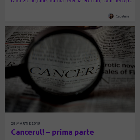
când zic acțiune, nu mă refer la eforturi, cum percep
mulți oameni, ci la o activitate susținută, efectuată în
mod eficient, cu…
Cătălina
28 MARTIE 2019
Cancerul! – prima parte