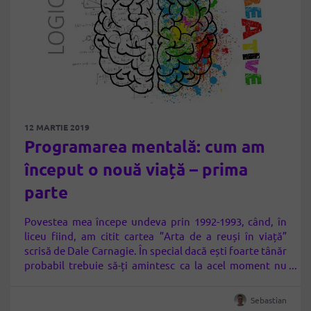
12 MARTIE 2019
Programarea mentală: cum am
început o nouă viață – prima
parte
Povestea mea începe undeva prin 1992-1993, când, în
liceu fiind, am citit cartea ”Arta de a reuși în viață”
scrisă de Dale Carnagie. În special dacă ești foarte tânăr
probabil trebuie să-ți amintesc ca la acel moment nu
exista nimic din ceea ce vezi astăzi peste tot:
smartphone-uri, Internet, aplicații și informație cât
Sebastian
cuprinde. Pentru…