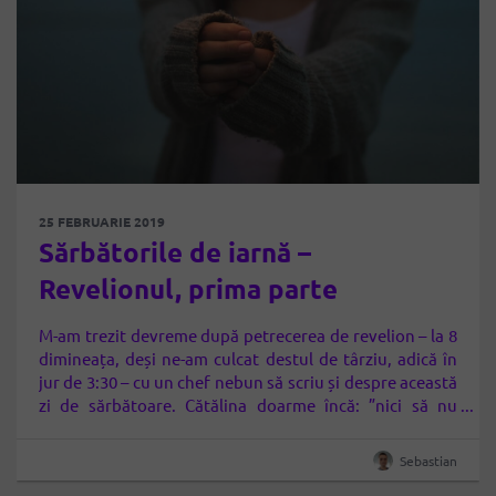
25 FEBRUARIE 2019
Sărbătorile de iarnă –
Revelionul, prima parte
M-am trezit devreme după petrecerea de revelion – la 8
dimineața, deși ne-am culcat destul de târziu, adică în
jur de 3:30 – cu un chef nebun să scriu și despre această
zi de sărbătoare. Cătălina doarme încă: ”nici să nu
vorbești cu mine” – îmi zice la un moment dat, când
deschide pentru o…
Sebastian