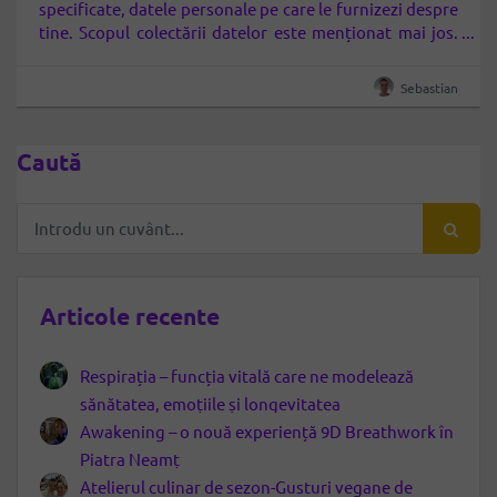
specificate, datele personale pe care le furnizezi despre
tine. Scopul colectării datelor este menționat mai jos.
“VIAȚA” este LIFE EVOLUTION SRL, persoana juridică
română cu sediul social în Roșu, str. Crinului, nr. 35C,
Sebastian
jud. Ilfov, înscrisă la Registrul Comerțului…
Caută
Articole recente
Respirația – funcția vitală care ne modelează
sănătatea, emoțiile și longevitatea
Awakening – o nouă experiență 9D Breathwork în
Piatra Neamț
Atelierul culinar de sezon-Gusturi vegane de