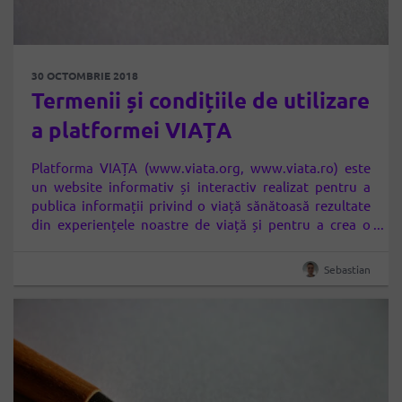
30 OCTOMBRIE 2018
Termenii și condițiile de utilizare
a platformei VIAȚA
Platforma VIAȚA (www.viata.org, www.viata.ro) este
un website informativ și interactiv realizat pentru a
publica informații privind o viață sănătoasă rezultate
din experiențele noastre de viață și pentru a crea o
comunitate de membri a cărei scop este cel de a găsi
cele mai bune modalități de a trăi sănătos și de a
Sebastian
evolua. Utilizator: orice…