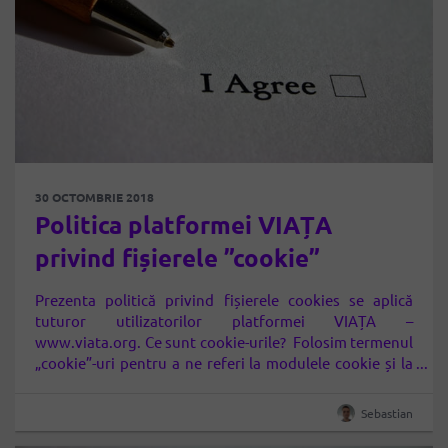
30 OCTOMBRIE 2018
Politica platformei VIAȚA
privind fișierele ”cookie”
Prezenta politică privind fișierele cookies se aplică
tuturor utilizatorilor platformei VIAȚA –
www.viata.org. Ce sunt cookie-urile? Folosim termenul
„cookie”-uri pentru a ne referi la modulele cookie și la
tehnologiile similare prin intermediul cărora pot fi
colectate informații în mod automat. Un „cookie”
Sebastian
reprezintă un fișier de mici dimensiuni, format din
litere și numere, care va…