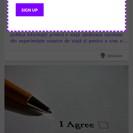
anulare comenzi/servicii VIAȚA
Platforma VIAȚA (www.viata.org, www.viata.ro) este
un website informativ și interactiv realizat pentru a
publica informații privind o viață sănătoasă rezultate
din experiențele noastre de viață și pentru a crea o
comunitate de membri a cărei scop este cel de a găsi
cele mai bune modalități de a trăi sănătos și de a
Sebastian
evolua. 1. Livrare/Prestare…