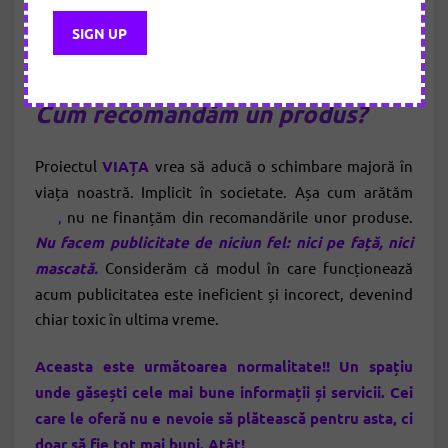
Cum recomandăm un produs?
Proiectul
VIAȚA
vrea să aducă o schimbare majoră în
viața noastră. Implicit în societate. Așa cum arătăm
aici
,
nu ne finanțăm din recomandările unor produse.
Nu facem publicitate de niciun fel: nici pe față, nici
mascată.
Considerăm că modul în care funcționează
acum publicitatea este ineficient și incorect, devenind
chiar toxic în ultima vreme.
Aceasta este următoarea normalitate!! Un spațiu
unde găsești cele mai bune informații și servicii. Cei
care le oferă nu e nevoie să plătească pentru asta, ci
doar să fie tot mai buni. Atât!