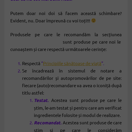
Putem doar noi doi să facem această schimbare?
Evident, nu. Doar împreună cu voi toți!!!
Produsele pe care le recomandăm la secțiunea
”Recomandările noastre”
sunt produse pe care noi le
cunoaștem și care respectă următoarele cerințe:
Respectă
”
Principiile sănătoase de viață
”.
Se încadrează în sistemul de notare a
recomandărilor și autopromovărilor de pe site:
fiecare (auto)recomandare va avea o iconiță după
titlu astfel:
Testat.
Acestea sunt produse pe care le
știm, le-am testat și pentru care am verificat
ingredientele folosite și modul de realizare.
Recomandat.
Acestea sunt produse de care
știm și pe care le considerăm