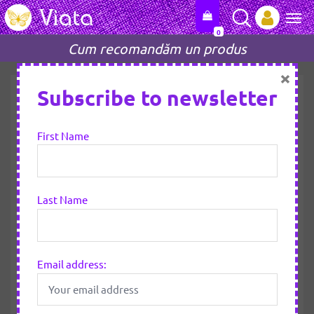
0
Tog
Cum recomandăm un produs
×
Subscribe to newsletter
First Name
Last Name
Email address: