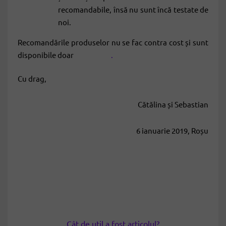
recomandabile, însă nu sunt încă testate de
noi.
Recomandările produselor nu se fac contra cost și sunt
disponibile doar
membrilor
.
Cu drag,
Cătălina și Sebastian
6 ianuarie 2019, Roșu
Cât de util a fost articolul?