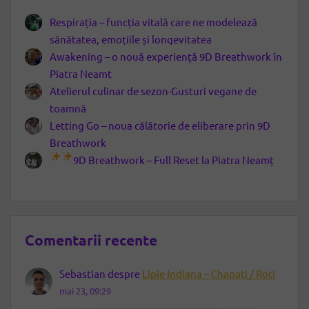
Respirația – funcția vitală care ne modelează
sănătatea, emoțiile și longevitatea
Awakening – o nouă experiență 9D Breathwork în
Piatra Neamț
Atelierul culinar de sezon-Gusturi vegane de
toamnă
Letting Go – noua călătorie de eliberare prin 9D
Breathwork
9D Breathwork – Full Reset la Piatra Neamț
Comentarii recente
Sebastian
despre
Lipie Indiana – Chapati / Roti
mai 23, 09:29