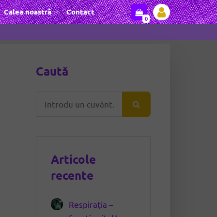
Calea noastră
Contact
0
Caută
Articole
recente
Respirația –