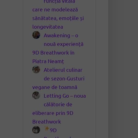
funcția vitală
care ne modelează
sănătatea, emoțiile și
longevitatea
Awakening – o
nouă experiență
9D Breathwork în
Piatra Neamț
Atelierul culinar
de sezon-Gusturi
vegane de toamnă
Letting Go – noua
călătorie de
eliberare prin 9D
Breathwork
9D