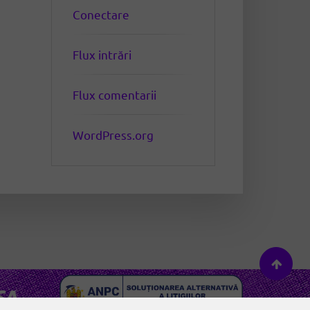
Conectare
Flux intrări
Flux comentarii
WordPress.org