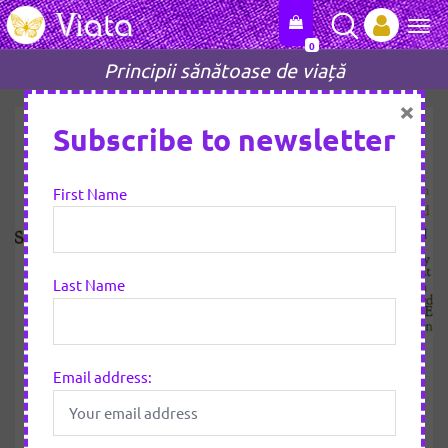
0
Tog
Principii sănătoase de viață
×
Subscribe to newsletter
First Name
Last Name
Email address:
26 IANUARIE 2019