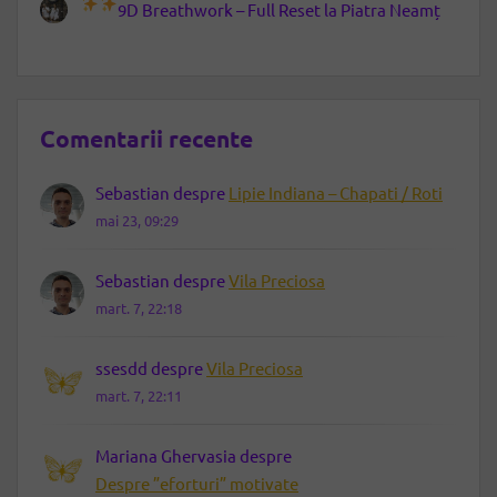
9D Breathwork – Full Reset la Piatra Neamț
Comentarii recente
Sebastian
despre
Lipie Indiana – Chapati / Roti
mai 23, 09:29
Sebastian
despre
Vila Preciosa
mart. 7, 22:18
ssesdd
despre
Vila Preciosa
mart. 7, 22:11
Mariana Ghervasia
despre
Despre ”eforturi” motivate