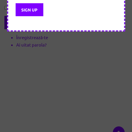
Ține-mă minte
Înregistrează-te
Ai uitat parola?