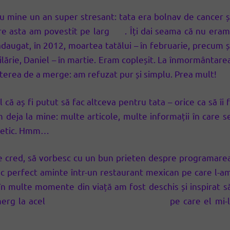
ru mine un an super stresant: tata era bolnav de cancer ș
pre asta am povestit pe larg
aici
. Îți dai seama că nu era
daugat, în 2012, moartea tatălui – în februarie, precum ș
ilărie, Daniel – în martie. Eram copleșit. La înmormântare
uterea de a merge: am refuzat pur și simplu. Prea mult!
ă aș fi putut să fac altceva pentru tata – orice ca să îi f
deja la mine: multe articole, multe informații în care s
enetic. Hmm…
e cred, să vorbesc cu un bun prieten despre programare
uc perfect aminte într-un restaurant mexican pe care l-a
 în multe momente din viață am fost deschis și inspirat s
merg la acel
curs de programare mentală
pe care el mi-