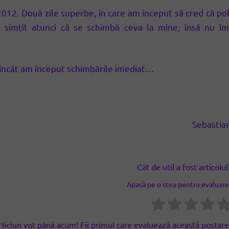
2012. Două zile superbe, în care am început să cred că po
m simțit atunci că se schimbă ceva la mine, însă nu îm
 încât am început schimbările imediat…
Sebastia
Cât de util a fost articolul
Apasă pe o stea pentru evaluare
Niciun vot până acum! Fii primul care evaluează această postare