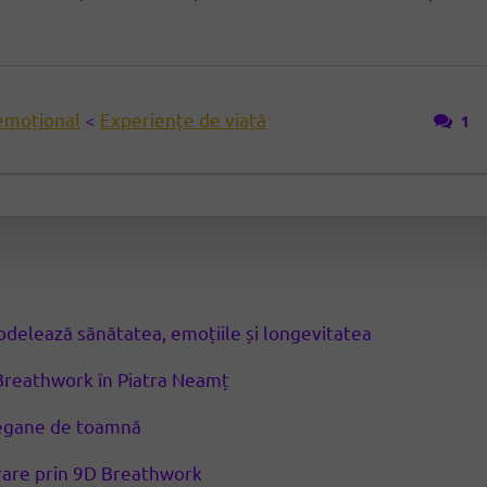
 emoțional
<
Experiențe de viață
1
modelează sănătatea, emoțiile și longevitatea
Breathwork în Piatra Neamț
 vegane de toamnă
erare prin 9D Breathwork