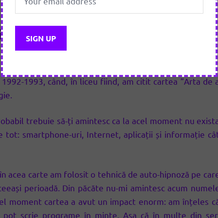
 cum am început o nouă viață –
92-1993, când, în liceu fiind, am citit cartea ”Arta de 
gie.
probabil trebuie să-ți amintesc ca la acel moment nu exist
 tot: smartphone-uri, Internet, aplicații și informație câ
în acea carte am folosit o tehnică de auto-hipnoză pe car
în aceeași perioadă. Din păcăte nu-mi amintesc acum numel
el moment cartea a avut un impact enorm: am înțeles c
pot scrie programe în minte. Așa că în multe din ser