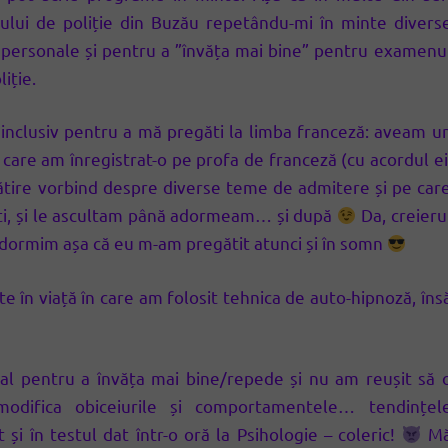
ului de poliție din Buzău repetându-mi în minte divers
r personale și pentru a ”învăța mai bine” pentru examenu
iție.
 inclusiv pentru a mă pregăti la limba franceză: aveam u
care am înregistrat-o pe profa de franceză (cu acordul ei
ătire vorbind despre diverse teme de admitere și pe car
ăști, și le ascultam până adormeam… și după
Da, creieru
 dormim așa că eu m-am pregătit atunci și în somn
 în viață în care am folosit tehnica de auto-hipnoză, îns
al pentru a învăța mai bine/repede și nu am reușit să 
modifica obiceiurile și comportamentele… tendințel
și în testul dat într-o oră la Psihologie – coleric!
M