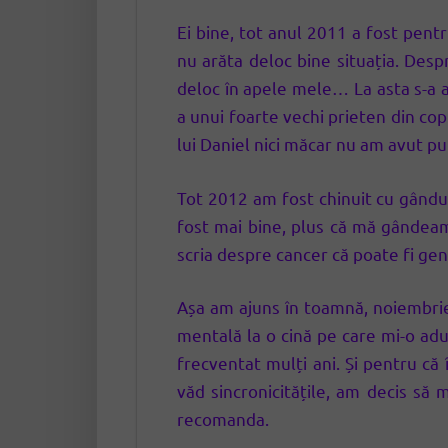
Ei bine, tot anul 2011 a fost pent
nu arăta deloc bine situația. Des
deloc în apele mele… La asta s-a a
a unui foarte vechi prieten din cop
lui Daniel nici măcar nu am avut p
Tot 2012 am fost chinuit cu gândul c
fost mai bine, plus că mă gândeam 
scria despre cancer că poate fi g
Așa am ajuns în toamnă, noiembri
mentală la o cină pe care mi-o ad
frecventat mulți ani. Și pentru că
văd sincronicitățile, am decis să 
recomanda.