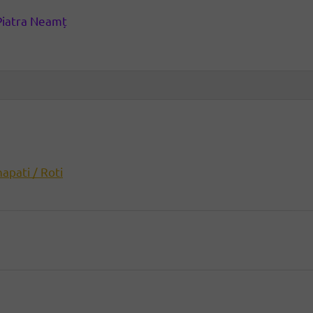
Piatra Neamț
hapati / Roti