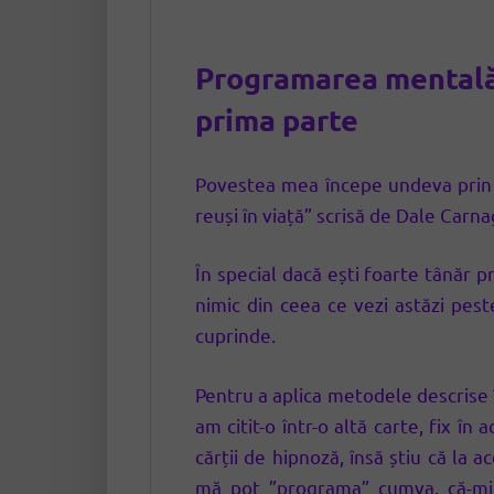
Programarea mentală:
prima parte
Povestea mea începe undeva prin 19
reuși în viață” scrisă de Dale Carna
În special dacă ești foarte tânăr 
nimic din ceea ce vezi astăzi peste
cuprinde.
Pentru a aplica metodele descrise 
am citit-o într-o altă carte, fix 
cărții de hipnoză, însă știu că
la ac
mă pot ”programa” cumva, că-mi 