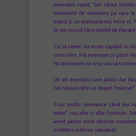
enervam rapid, ”îmi sărea țandăr
momente de enervare pe care le a
înjură și se maimuțăresc între ei
le-am trecut fără emoții de fiecar
Ca să revin: nu eram capabil în ni
controlez. Mă enervam și gata! Vo
Nu începeam să urlu sau să trânte
Un alt exemplu care arăta clar lip
tot timpul câte un deget ”mâncat”
Erau multe momente când îmi rep
mine” sau alte și alte formule. To
venit peste mine diverse evenime
echilibru interior adevărat.