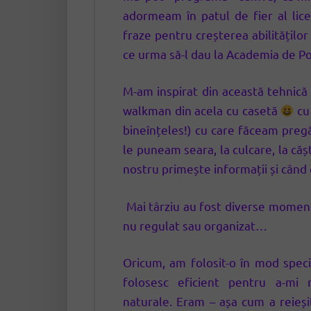
adormeam în patul de fier al lice
fraze pentru creșterea abilitățilo
ce urma să-l dau la Academia de Pol
M-am inspirat din această tehnică
walkman din acela cu casetă
cu 
bineînțeles!) cu care făceam preg
le puneam seara, la culcare, la c
nostru primește informații și când
Mai târziu au fost diverse momente
nu regulat sau organizat…
Oricum, am folosit-o în mod speci
folosesc eficient pentru a-mi 
naturale. Eram – așa cum a reieșit 