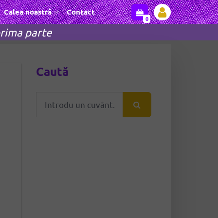
Calea noastră
Contact
0
rima parte
Caută