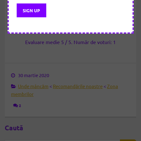
Cât de util a fost articolul?
Apasă pe o stea pentru evaluare!
Evaluare medie
5
/ 5. Număr de voturi:
1
30 martie 2020
Unde mâncăm
<
Recomandările noastre
<
Zona
membrilor
2
Caută