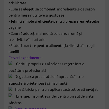
echilibrată
• Cum să alegeți să combinați ingredientele de sezon
pentru mese nutritive și gustoase
• Tehnici simple și eficiente pentru prepararea rețetelor
vegane
• Cum să aduceți mai multă culoare, aromă și
creativitate în farfurie
• Sfaturi practice pentru alimentația zilnică a întregii
familii
Ce veți experimenta:
Gătitul propriu-zis al celor 11 rețete intr-o
bucătărie profesională
Degustarea preparatelor împreună, într-o
atmosferă prietenoasă și inspirantă
Tips & tricks pentru a aplica acasă tot ce ati învățat
Energie, inspirație și idei pentru un stil de viață
sănătos
Data: 18 octombrie