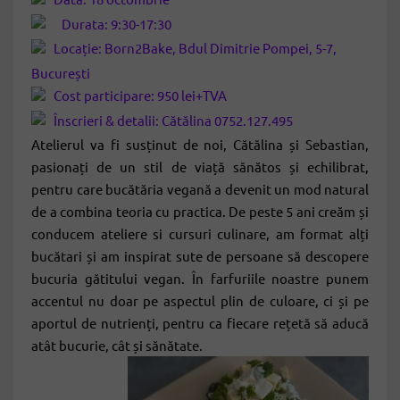
Durata: 9:30-17:30
Locație: Born2Bake, Bdul Dimitrie Pompei, 5-7,
București
Cost participare: 950 lei+TVA
Înscrieri & detalii: Cătălina 0752.127.495
Atelierul va fi susținut de noi, Cătălina și Sebastian,
pasionați de un stil de viață sănătos și echilibrat,
pentru care bucătăria vegană a devenit un mod natural
de a combina teoria cu practica. De peste 5 ani creăm și
conducem ateliere si cursuri culinare, am format alți
bucătari și am inspirat sute de persoane să descopere
bucuria gătitului vegan. În farfuriile noastre punem
accentul nu doar pe aspectul plin de culoare, ci și pe
aportul de nutrienți, pentru ca fiecare rețetă să aducă
atât bucurie, cât și sănătate.