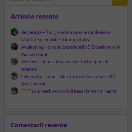
Articole recente
Respirația – funcția vitală care ne modelează
sănătatea, emoțiile și longevitatea
Awakening – o nouă experiență 9D Breathwork în
Piatra Neamț
Atelierul culinar de sezon-Gusturi vegane de
toamnă
Letting Go – noua călătorie de eliberare prin 9D
Breathwork
9D Breathwork – Full Reset la Piatra Neamț
Comentarii recente