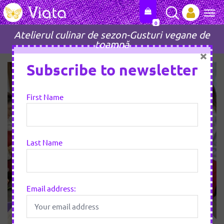
0
Tog
Atelierul culinar de sezon-Gusturi vegane de
toamnă
×
Subscribe to newsletter
First Name
Last Name
Email address: