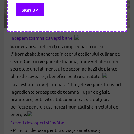
Începem toamna cu vești bune!
Vă invităm să petreceți o zi împreună cu noi si
@born2bake.bucharest în cadrul atelierului culinar de
sezon-Gusturi vegane de toamnă, unde veti descoperi
secretele unei alimentații de sezon pe bază de plante,
pline de savoare și beneficii pentru sănătate.
La acest atelier veți prepara 11 rețete vegane, folosind
ingrediente proaspete de toamnă – ușor de găsit,
hrănitoare, potrivite atât copiilor cât și adulților,
perfecte pentru susținerea imunității și a nivelului de
energie.
Ce veți descoperi și învăța:
• Principii de bază pentru o viață sănătoasă și