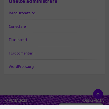
Unelte administrare
Înregistrează-te
Conectare
Flux intrări
Flux comentarii
WordPress.org
© VIATA 2025
Politici VIAȚA