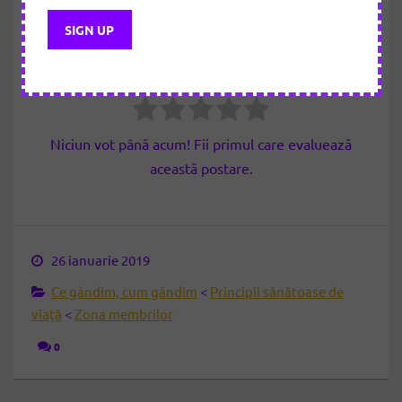
articolul
Cât de util a fost articolul?
Apasă pe o stea pentru evaluare!
Niciun vot până acum! Fii primul care evaluează
această postare.
26 ianuarie 2019
Ce gândim, cum gândim
<
Principii sănătoase de
viață
<
Zona membrilor
0