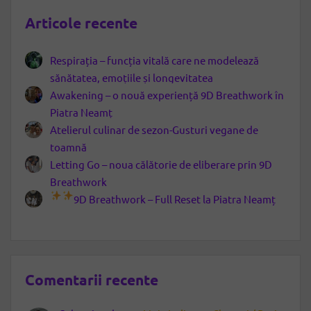
Articole recente
Respirația – funcția vitală care ne modelează
sănătatea, emoțiile și longevitatea
Awakening – o nouă experiență 9D Breathwork în
Piatra Neamț
Atelierul culinar de sezon-Gusturi vegane de
toamnă
Letting Go – noua călătorie de eliberare prin 9D
Breathwork
9D Breathwork – Full Reset la Piatra Neamț
Comentarii recente