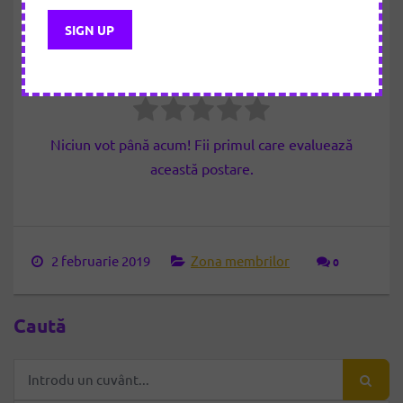
articolul
Cât de util a fost articolul?
Apasă pe o stea pentru evaluare!
Niciun vot până acum! Fii primul care evaluează
această postare.
2 februarie 2019
Zona membrilor
0
Caută