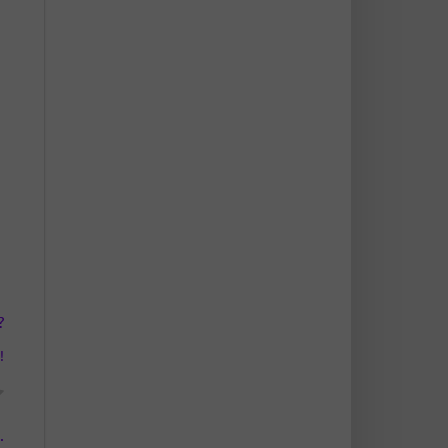
?
!
.