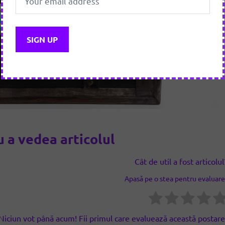
 a vedea articolul
Cât de util a fost articolul
Apasă pe o stea pentru evaluare
Niciun vot până acum! Fii primul care evaluează această postare