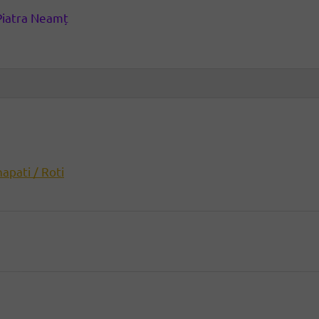
Piatra Neamț
hapati / Roti