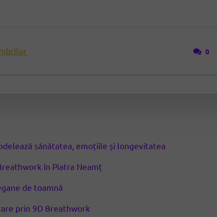
mbrilor
0
modelează sănătatea, emoțiile și longevitatea
Breathwork în Piatra Neamț
 vegane de toamnă
erare prin 9D Breathwork