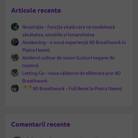
Articole recente
Respirația – funcția vitală care ne modelează
sănătatea, emoțiile și longevitatea
Awakening – o nouă experiență 9D Breathwork în
Piatra Neamț
Atelierul culinar de sezon-Gusturi vegane de
toamnă
Letting Go – noua călătorie de eliberare prin 9D
Breathwork
9D Breathwork – Full Reset la Piatra Neamț
Comentarii recente