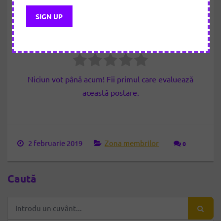
articolul
Cât de util a fost articolul?
Apasă pe o stea pentru evaluare!
Niciun vot până acum! Fii primul care evaluează
această postare.
2 februarie 2019
Zona membrilor
0
Caută