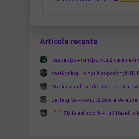
Articole recente
Respirația – funcția vitală care ne 
Awakening – o nouă experiență 9D 
Atelierul culinar de sezon-Gusturi
Letting Go – noua călătorie de elib
9D Breathwork – Full Reset la 