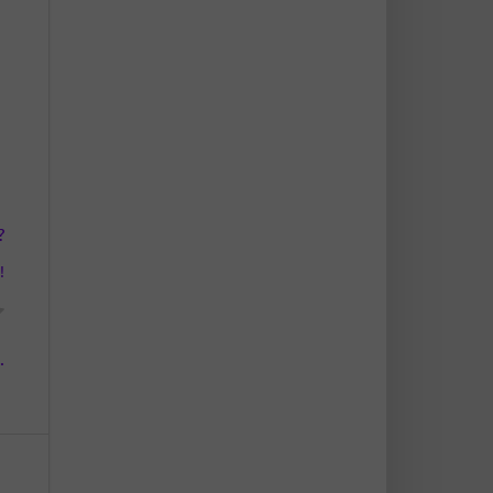
?
!
.