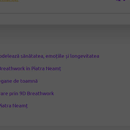
modelează sănătatea, emoțiile și longevitatea
Breathwork în Piatra Neamț
 vegane de toamnă
erare prin 9D Breathwork
Piatra Neamț