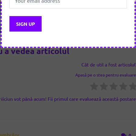
 a vedea articolul
Cât de util a fost articolul
Apasă pe o stea pentru evaluare
Niciun vot până acum! Fii primul care evaluează această postare
embrilor
0