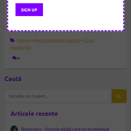
30 martie 2020
Pâinea
<
Recomandările noastre
<
Zona
membrilor
0
Caută
Articole recente
Respirația – funcția vitală care ne modelează