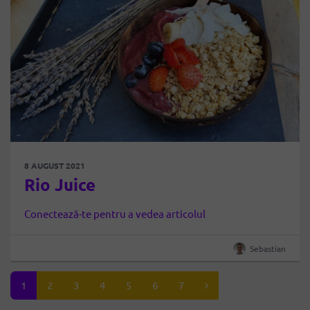
8 AUGUST 2021
Rio Juice
Conectează-te pentru a vedea articolul
Sebastian
1
2
3
4
5
6
7