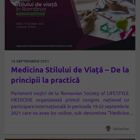
15 SEPTEMBRIE 2021
Medicina Stilului de Viață – De la
principii la practică
Partenerii noștri de la Romanian Society of LIFESTYLE
MEDICINE organizează primul congres național cu
participare internațională în perioada 19-22 septembrie
2021 care va avea loc online, sub denumirea ”Medicina
Stilului de Viață – De la principii la practică”. Medicina
Stilului de Viață reprezintă utilizarea abordărilor
Sebastian
terapeutice bazate pe dovezi, cum ar fi o dietă bazată
predominant…