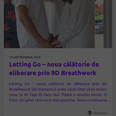
14 SEPTEMBRIE 2025
Letting Go – noua călătorie de
eliberare prin 9D Breathwork
Letting Go – noua călătorie de eliberare prin 9D
Breathwork Știi momentul acela când simți că ții strâns
ceva ce de fapt îți face rău? Poate o emoție veche. O
frică. Un gând care nu-ți mai aparține. Tema următoarei
sesiuni de 9D Breathwork este Letting go – și exact asta
vom face împreună: vom respira…
Sebastian