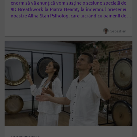
enorm să vă anunț că vom susține o sesiune specială de
9D Breathwork la Piatra Neamț, la îndemnul prietenei
noastre Alina Stan Psiholog, care lucrând cu oamenii de
mulți ani consideră că este mare nevoie de o astfel de
terapie în oraș! Ce este 9D…
Sebastian
12 AUGUST 2025