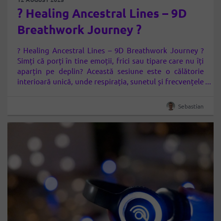
? Healing Ancestral Lines – 9D
Breathwork Journey ?
? Healing Ancestral Lines – 9D Breathwork Journey ?
Simți că porți în tine emoții, frici sau tipare care nu îți
aparțin pe deplin? Această sesiune este o călătorie
interioară unică, unde respirația, sunetul și frecvențele
9D te vor ghida spre eliberarea bagajului emoțional
moștenit și reconectarea cu energia pură a strămoșilor
Sebastian
tăi. Ce vei…