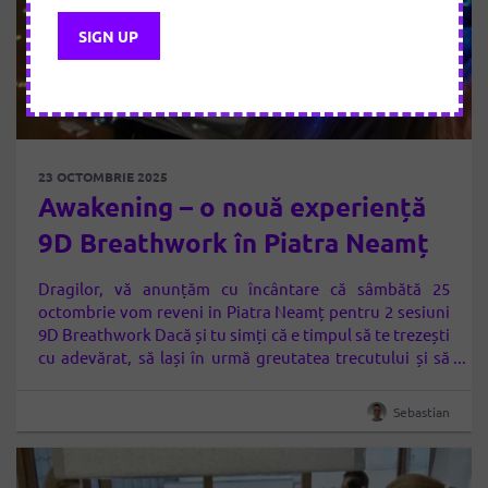
23 OCTOMBRIE 2025
Awakening – o nouă experiență
9D Breathwork în Piatra Neamț
Dragilor, vă anunțăm cu încântare că sâmbătă 25
octombrie vom reveni in Piatra Neamț pentru 2 sesiuni
9D Breathwork Dacă și tu simți că e timpul să te trezești
cu adevărat, să lași în urmă greutatea trecutului și să
respiri din nou liber(ă), atunci AWAKENING este și
pentru tine-o călătorie de reconectare profundă cu
Sebastian
esența…