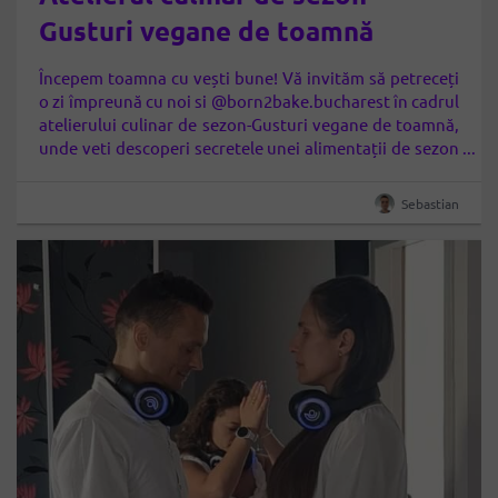
Gusturi vegane de toamnă
Începem toamna cu vești bune! Vă invităm să petreceți
o zi împreună cu noi si @born2bake.bucharest în cadrul
atelierului culinar de sezon-Gusturi vegane de toamnă,
unde veti descoperi secretele unei alimentații de sezon
pe bază de plante, pline de savoare și beneficii pentru
sănătate. La acest atelier veți prepara 11 rețete vegane,
Sebastian
folosind ingrediente proaspete…