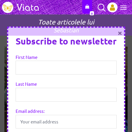
0
Tog
Toate articolele lui
Sebastian
×
Subscribe to newsletter
First Name
Last Name
Email address: