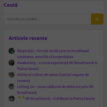
Caută
Articole recente
Respirația – funcția vitală care ne modelează
sănătatea, emoțiile și longevitatea
Awakening – o nouă experiență 9D Breathwork în
Piatra Neamț
Atelierul culinar de sezon-Gusturi vegane de
toamnă
Letting Go – noua călătorie de eliberare prin 9D
Breathwork
9D Breathwork – Full Reset la Piatra Neamț