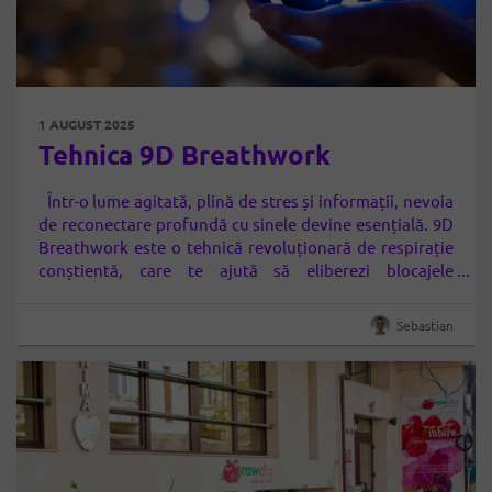
1 AUGUST 2025
Tehnica 9D Breathwork
Într-o lume agitată, plină de stres și informații, nevoia
de reconectare profundă cu sinele devine esențială. 9D
Breathwork este o tehnică revoluționară de respirație
conștientă, care te ajută să eliberezi blocajele
emoționale, să îți calmezi mintea și să îți regăsești
echilibrul interior. Ce este 9D Breathwork? 9D
Sebastian
Breathwork este o metodă holistică care combină…