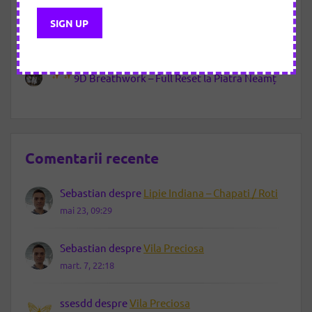
Atelierul culinar de sezon-Gusturi vegane de
toamnă
Letting Go – noua călătorie de eliberare prin 9D
Breathwork
9D Breathwork – Full Reset la Piatra Neamț
Comentarii recente
Sebastian
despre
Lipie Indiana – Chapati / Roti
mai 23, 09:29
Sebastian
despre
Vila Preciosa
mart. 7, 22:18
ssesdd
despre
Vila Preciosa