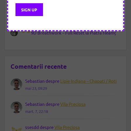
Atelierul culinar de sezon-Gusturi vegane de
toamnă
Letting Go – noua călătorie de eliberare prin 9D
Breathwork
9D Breathwork – Full Reset la Piatra Neamț
Comentarii recente
Sebastian
despre
Lipie Indiana – Chapati / Roti
mai 23, 09:29
Sebastian
despre
Vila Preciosa
mart. 7, 22:18
ssesdd
despre
Vila Preciosa