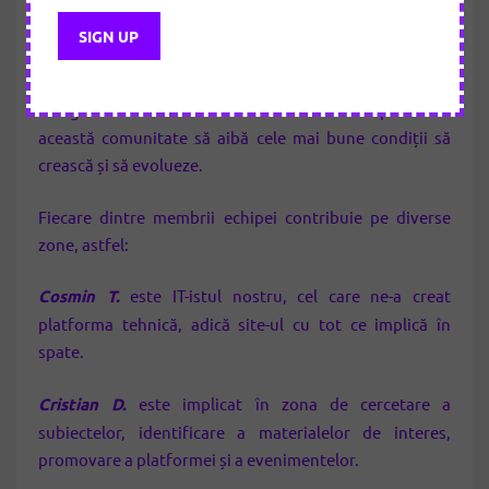
Echipa noastră este cea care a făcut posibilă lansarea
proiectului
VIAȚA
și cea care ne susține permanent
munca, în mod voluntar sau plătit, după caz. Ea va fi
reorganizată de fiecare dată când este nevoie pentru ca
această comunitate să aibă cele mai bune condiții să
crească și să evolueze.
Fiecare dintre membrii echipei contribuie pe diverse
zone, astfel:
Cosmin T.
este IT-istul nostru, cel care ne-a creat
platforma tehnică, adică site-ul cu tot ce implică în
spate.
Cristian D.
este implicat în zona de cercetare a
subiectelor, identificare a materialelor de interes,
promovare a platformei și a evenimentelor.