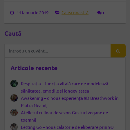
11 ianuarie 2019
Calea noastră
1
Caută
Articole recente
Respirația – funcția vitală care ne modelează
sănătatea, emoțiile și longevitatea
Awakening – o nouă experiență 9D Breathwork în
Piatra Neamț
Atelierul culinar de sezon-Gusturi vegane de
toamnă
Letting Go – noua călătorie de eliberare prin 9D