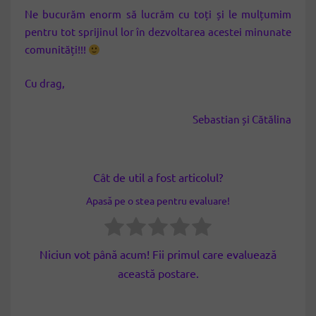
Ne bucurăm enorm să lucrăm cu toți și le mulțumim
pentru tot sprijinul lor în dezvoltarea acestei minunate
comunități!!!
Cu drag,
Sebastian și Cătălina
Cât de util a fost articolul?
Apasă pe o stea pentru evaluare!
Niciun vot până acum! Fii primul care evaluează
această postare.