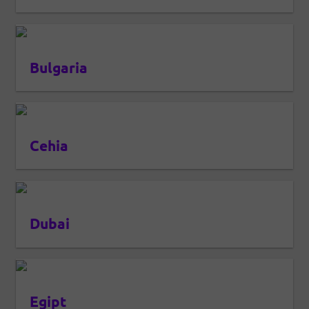
Bulgaria
Cehia
Dubai
Egipt