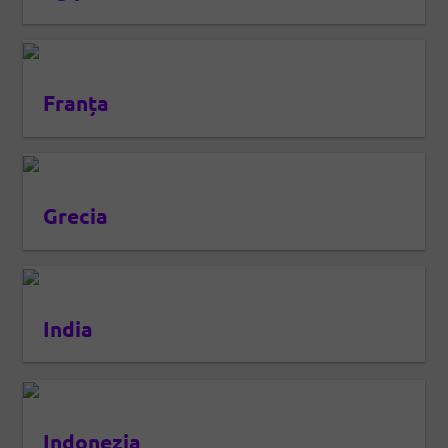
Franța
Grecia
India
Indonezia