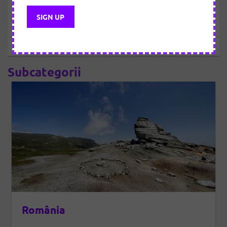
Conectează-te pentru a vedea articolul
Sebastian
Subcategorii
România