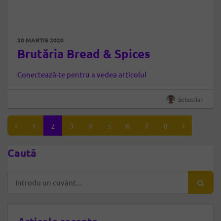
30 MARTIE 2020
Brutăria Bread & Spices
Conectează-te pentru a vedea articolul
Sebastian
1
2
3
4
5
6
7
8
Caută