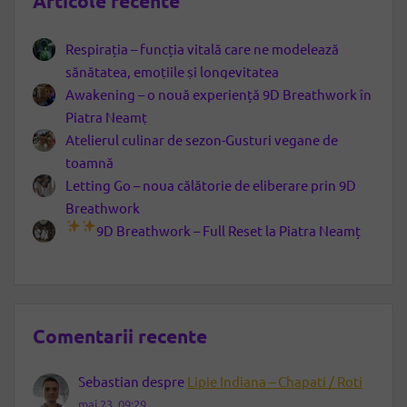
Articole recente
Respirația – funcția vitală care ne modelează
sănătatea, emoțiile și longevitatea
Awakening – o nouă experiență 9D Breathwork în
Piatra Neamț
Atelierul culinar de sezon-Gusturi vegane de
toamnă
Letting Go – noua călătorie de eliberare prin 9D
Breathwork
9D Breathwork – Full Reset la Piatra Neamț
Comentarii recente
Sebastian
despre
Lipie Indiana – Chapati / Roti
mai 23, 09:29