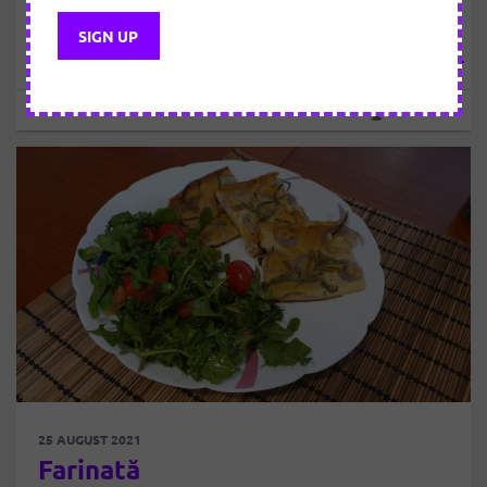
MEDICINE organizează primul congres național cu
participare internațională în perioada 19-22 septembrie
2021 care va avea loc online, sub denumirea ”Medicina
Stilului de Viață – De la principii la practică”. Medicina
Stilului de Viață reprezintă utilizarea abordărilor
Sebastian
terapeutice bazate pe dovezi, cum ar fi o dietă bazată
predominant…
25 AUGUST 2021
Farinată