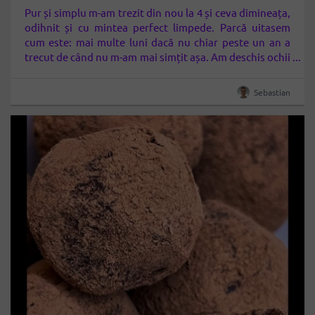
Pur și simplu m-am trezit din nou la 4 și ceva dimineața,
odihnit și cu mintea perfect limpede. Parcă uitasem
cum este: mai multe luni dacă nu chiar peste un an a
trecut de când nu m-am mai simțit așa. Am deschis ochii
și am simțit iarăși acea stare
de liniște interioară
totală, de…
Sebastian